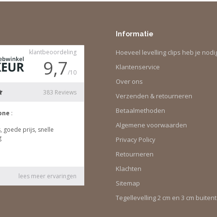
Informatie
Hoeveel levelling clips heb je nodi
Klantenservice
Over ons
Verzenden & retourneren
Betaalmethoden
Algemene voorwaarden
Privacy Policy
Retourneren
Klachten
Sitemap
Tegellevelling 2 cm en 3 cm buiten