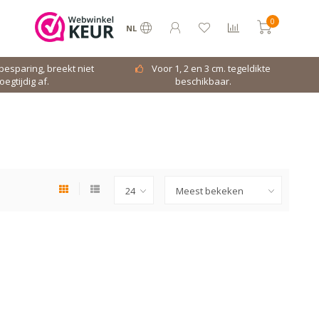
0
NL
dbesparing, breekt niet
Voor 1, 2 en 3 cm. tegeldikte
oegtijdig af.
beschikbaar.