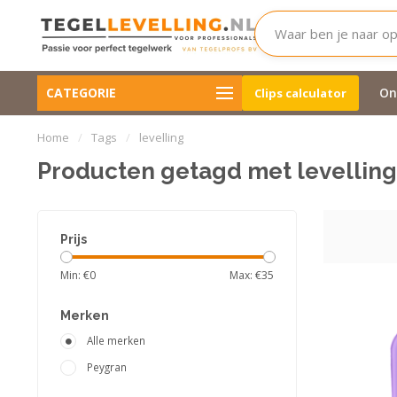
Voor 1, 2 en 3 cm. tegeldikte
Wij zijn nagenoeg alti
CATEGORIE
Clips Calculator
On
Clips calculator
beschikbaar.
Ook in de avond
Home
/
Tags
/
levelling
Producten getagd met levelling
Prijs
Min: €
0
Max: €
35
Merken
Alle merken
Peygran