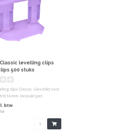
lassic levelling clips
lips 500 stuks
ling clips Classic. Geschikt voor
 t/m14 mm. Verpakt per..
l. btw
btw