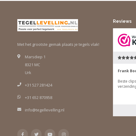
Reviews
Met het grootste gemak plaats je tegels vlak!
Marsdiep 1
8321 MC
Urk
+31 527 281424
+31 652 870958
info@tegellevelling.nl