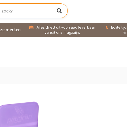
jd bereikbaar!
Alles direct uit voorraad leverbaar
Echte tij
ze merken
uren!
vanuit ons magazijn.
vr