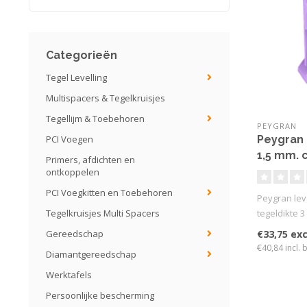
Categorieën
Tegel Levelling
Multispacers & Tegelkruisjes
Tegellijm & Toebehoren
PEYGRAN
PCI Voegen
Peygran C
1,5 mm. c
Primers, afdichten en
ontkoppelen
PCI Voegkitten en Toebehoren
Peygran leve
Tegelkruisjes Multi Spacers
tegeldikte 3
Gereedschap
€33,75 exc
€40,84 incl. 
Diamantgereedschap
Werktafels
Persoonlijke bescherming