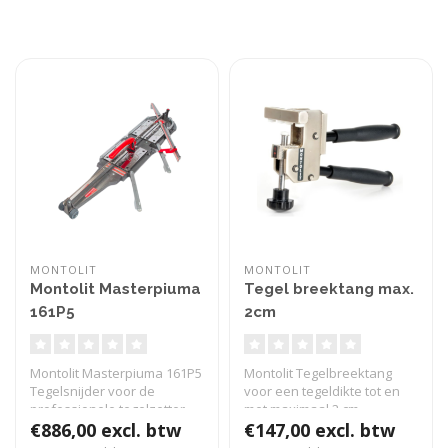
MONTOLIT
MONTOLIT
Montolit Masterpiuma
Tegel breektang max.
161P5
2cm
Montolit Masterpiuma 161P5
Montolit Tegelbreektang
Tegelsnijder voor de
voor een tegeldikte tot en
professionele tegelzetter.
met maximaal 2 cm.
Sni..
€886,00 excl. btw
Uiteraard ..
€147,00 excl. btw