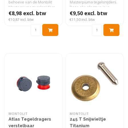
behoeve van de Montolit
Masterpiuma tegelsnijders.
Masterpiuma tegelsnijders...
Deze olie plaats je in je ..
€8,98 excl. btw
€9,50 excl. btw
€10,87 incl. btw
€11,50 incl. btw
MONTOLIT
MONTOLIT
Atlas Tegeldragers
245 T Snijwieltje
verstelbaar
Titanium