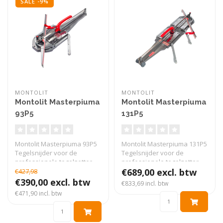
SALE -9%
MONTOLIT
MONTOLIT
Montolit Masterpiuma
Montolit Masterpiuma
93P5
131P5
Montolit Masterpiuma 93P5
Montolit Masterpiuma 131P5
Tegelsnijder voor de
Tegelsnijder voor de
professionele tegelzetter.
professionele tegelzetter.
Snij..
Sni..
€689,00 excl. btw
€427,98
€390,00 excl. btw
€833,69 incl. btw
€471,90 incl. btw