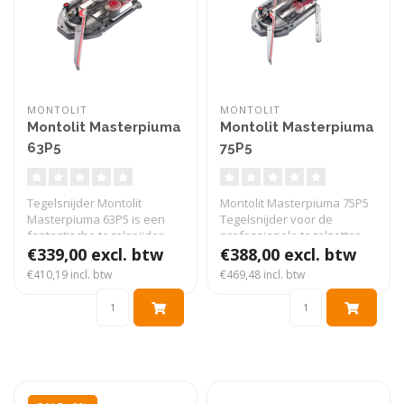
MONTOLIT
MONTOLIT
Montolit Masterpiuma
Montolit Masterpiuma
63P5
75P5
Tegelsnijder Montolit
Montolit Masterpiuma 75P5
Masterpiuma 63P5 is een
Tegelsnijder voor de
fantastische tegelsnijder
professionele tegelzetter.
voor de ..
€339,00 excl. btw
Snij..
€388,00 excl. btw
€410,19 incl. btw
€469,48 incl. btw