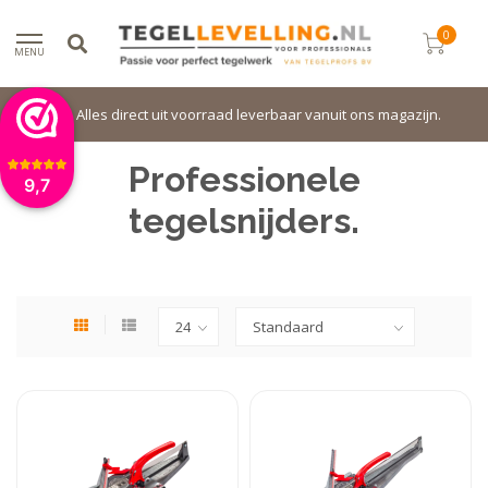
0
MENU
Alles direct uit voorraad leverbaar vanuit ons magazijn.
Professionele
9,7
tegelsnijders.