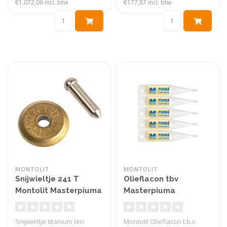
€1.072,06 incl. btw
€177,87 incl. btw
MONTOLIT
MONTOLIT
Snijwieltje 241 T
Olieflacon tbv
Montolit Masterpiuma
Masterpiuma
tegelsnijders
Snijwieltje titanium ten
Montolit Olieflacon t.b.v.