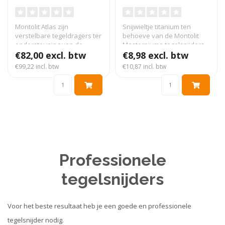
Montolit Atlas zijn
Snijwieltje titanium ten
verstelbare tegeldragers ter
behoeve van de Montolit
ondersteuning van de
Masterpiuma tegelsnijders...
grotere en..
€82,00 excl. btw
€8,98 excl. btw
€99,22 incl. btw
€10,87 incl. btw
Professionele
tegelsnijders
Voor het beste resultaat heb je een goede en professionele
tegelsnijder nodig.