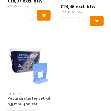
€18,97 excl. btw
Bekijk de video en overtuig
j..
€24,46 excl. btw
€22,95 incl. btw
€29,60 incl. btw
PEYGRAN
Peygran starter set kit
0,5 mm. 400 set