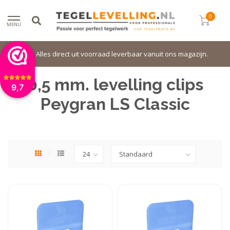
0
MENU
Alles direct uit voorraad leverbaar vanuit ons magazijn.
0,5 mm. levelling clips
9,7
Peygran LS Classic