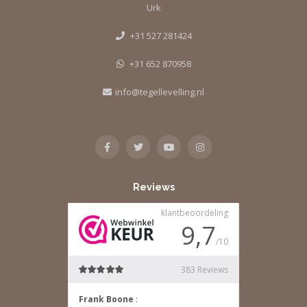
Urk
+31 527 281424
+31 652 870958
info@tegellevelling.nl
Reviews