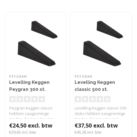
PEYGRAN
PEYGRAN
Levelling Keggen
Levelling Keggen
Peygran 300 st.
classic 500 st.
Peygran keggen classic
Levelling Keggen classic 500
hebben zaagvormige
stuks hebben zaagvormige
tanden die nauwkeurig
tanden die nauwkeurig
onder de clips w..
€24,50 excl. btw
onde..
€37,50 excl. btw
€29,65 incl. btw
€45,38 incl. btw