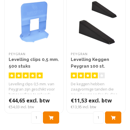
PEYGRAN
PEYGRAN
Levelling clips 0,5 mm.
Levelling Keggen
500 stuks
Peygran 100 st.
Levelling clips 0,5 mm. van
De keggen hebben
Peygran zijn geschikt voor
zaagvormige tanden die
het zeer fijne tegelwerk...
nauwkeurig onder de clips
€44,65 excl. btw
worden geplaat..
€11,53 excl. btw
€54,03 incl. btw
€13,95 incl. btw