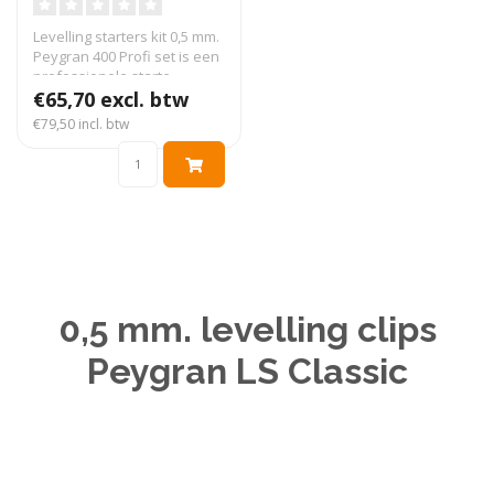
Levelling starters kit 0,5 mm.
Peygran 400 Profi set is een
professionele starte..
€65,70 excl. btw
€79,50 incl. btw
0,5 mm. levelling clips
Peygran LS Classic