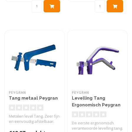
PEYGRAN
PEYGRAN
Tang metaal Peygran
Levelling Tang
Ergonomisch Peygran
Metalen level Tang. Zeer fijn
en eenvoudig afstelbaar.
De eerste ergonomisch
verantwoorde levelling tang.