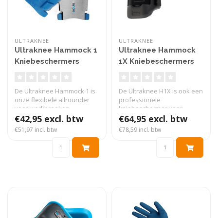
ULTRAKNEE
ULTRAKNEE
Ultraknee Hammock 1
Ultraknee Hammock
Kniebeschermers
1X Kniebeschermers
De Ultraknee Hammock 1 is
De Ultraknee H1X is ook een
onze flexibele allrounder
professionele
voor werkbroeken..
kniebeschermer voor
€42,95 excl. btw
langdurig werken ..
€64,95 excl. btw
€51,97 incl. btw
€78,59 incl. btw