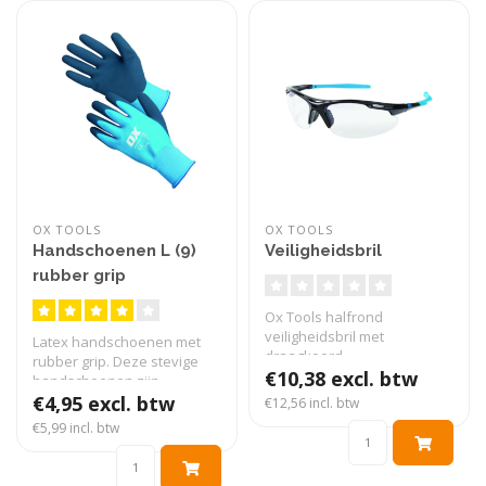
OX TOOLS
OX TOOLS
Handschoenen L (9)
Veiligheidsbril
rubber grip
waterdicht
Ox Tools halfrond
veiligheidsbril met
Latex handschoenen met
draagkoord
rubber grip. Deze stevige
€10,38 excl. btw
handschoenen zijn
waterdicht. S..
€4,95 excl. btw
€12,56 incl. btw
€5,99 incl. btw