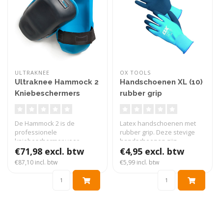
ULTRAKNEE
OX TOOLS
Ultraknee Hammock 2
Handschoenen XL (10)
Kniebeschermers
rubber grip
waterdicht
De Hammock 2 is de
Latex handschoenen met
professionele
rubber grip. Deze stevige
kniebeschermer voor
handschoenen zijn
langdurig werken op de
€71,98 excl. btw
waterdicht. S..
€4,95 excl. btw
vloe..
€87,10 incl. btw
€5,99 incl. btw