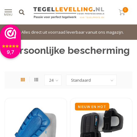
0
MENU
Alles direct uit voorraad leverbaar vanuit ons magazijn.
Persoonlijke bescherming
9,7
NIEUW EN HOT