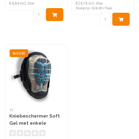
€4,84 incl. btw
€24,18 incl. btw
Stukprijs: €24,00 / Paar
NIEUW
7C
Kniebeschermer Soft
Gel met enkele
bevestiging Ultra
comfort