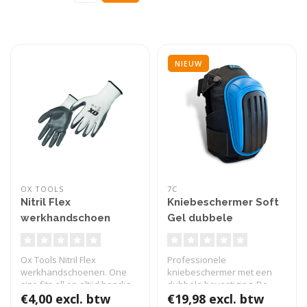
NIEUW
OX TOOLS
7C
Nitril Flex
Kniebeschermer Soft
werkhandschoen
Gel dubbele
bevestiging Ultra
comfort
Ox Tools Nitril Flex
Professionele
werkhandschoenen. One
kniebeschermer met een
size fits all en altijd handig
dubbele bevestiging. De
om bij..
€4,00 excl. btw
kniebeschermer zijn..
€19,98 excl. btw