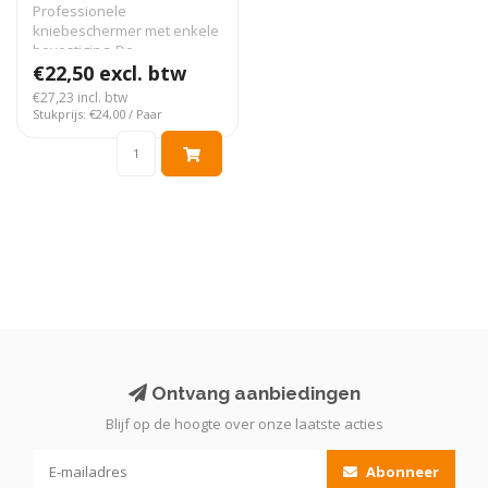
Professionele
kniebeschermer met enkele
bevestiging. De
kniebeschermer zijn uitg..
€22,50 excl. btw
€27,23 incl. btw
Stukprijs: €24,00 / Paar
Ontvang aanbiedingen
Blijf op de hoogte over onze laatste acties
Abonneer