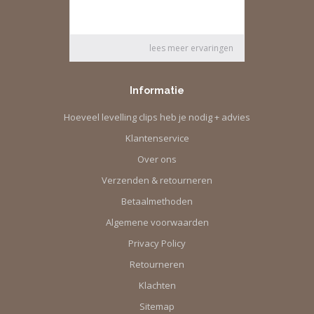
systeem dat zorgt voor een perfect vlak tegelresultaat,
gebruiksgemak en tijdbesparing.
Informatie
Hoeveel levelling clips heb je nodig + advies
Klantenservice
Over ons
Verzenden & retourneren
Betaalmethoden
Algemene voorwaarden
Privacy Policy
Retourneren
Klachten
Sitemap