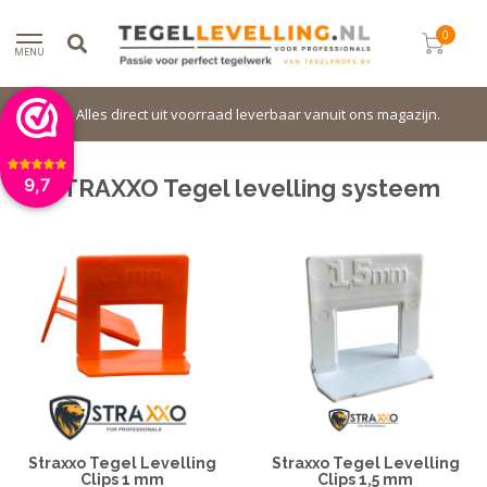
0
MENU
Alles direct uit voorraad leverbaar vanuit ons magazijn.
STRAXXO Tegel levelling systeem
9,7
Straxxo Tegel Levelling
Straxxo Tegel Levelling
Clips 1 mm
Clips 1,5 mm