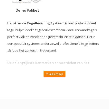
Demo Pakket
Het
straxxo Tegellevelling Systeem
is een professioneel
tegel hulpmiddel dat gebruikt wordt om vloer- en wandtegels
perfect vlak en zonder hoogteverschillen te plaatsen. Het is
een populair systeem onder zowel professionele tegelzetters
als doe-het-zelvers in Nederland.
De belangrijkste kenmerken en voordelen van het
straxxo Tegellevelling Systeem zijn:
Lees meer
Perfect vlak resultaat:
Het systeem zorgt ervoor dat
alle tegels op gelijke hoogte liggen, waardoor een strak
en professioneel ogend oppervlak ontstaat zonder
"opstaande randjes"
Voorkomt verzakking tijdens het drogen:
De clips
en keggen houden de tegels stevig op hun plaats terwijl
de lijm droogt, waardoor verschuiven of verzakken wordt