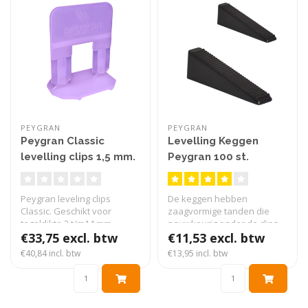
PEYGRAN
PEYGRAN
Peygran Classic
Levelling Keggen
levelling clips 1,5 mm.
Peygran 100 st.
clips 500 stuks
Peygran leveling clips
De keggen hebben
Classic. Geschikt voor
zaagvormige tanden die
tegeldikte 3 t/m14 mm.
nauwkeurig onder de clips
Verpakt per..
€33,75 excl. btw
worden geplaat..
€11,53 excl. btw
€40,84 incl. btw
€13,95 incl. btw