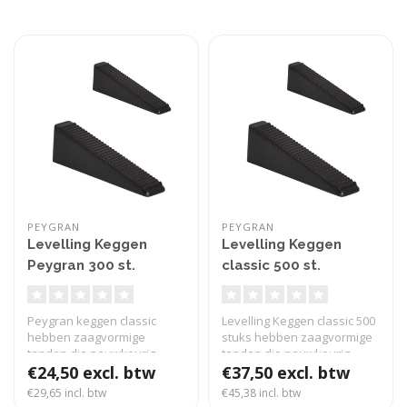
PEYGRAN
PEYGRAN
Levelling Keggen
Levelling Keggen
Peygran 300 st.
classic 500 st.
Peygran keggen classic
Levelling Keggen classic 500
hebben zaagvormige
stuks hebben zaagvormige
tanden die nauwkeurig
tanden die nauwkeurig
onder de clips w..
€24,50 excl. btw
onde..
€37,50 excl. btw
€29,65 incl. btw
€45,38 incl. btw