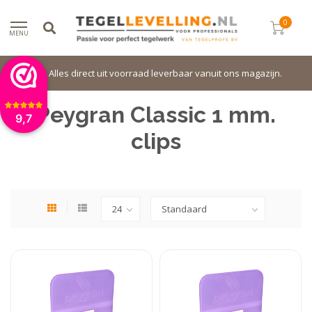
0
MENU
Alles direct uit voorraad leverbaar vanuit ons magazijn.
Peygran Classic 1 mm.
9,7
clips