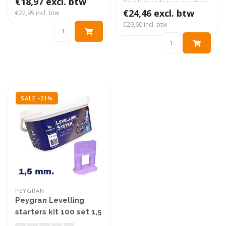
€18,97 excl. btw
Bekijk de video en overtuig
j..
€24,46 excl. btw
€22,95 incl. btw
€29,60 incl. btw
SALE -21%
PEYGRAN
Peygran Levelling
starters kit 100 set 1,5
mm.