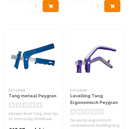
PEYGRAN
PEYGRAN
Tang metaal Peygran
Levelling Tang
Ergonomisch Peygran
Metalen level Tang. Zeer fijn
en eenvoudig afstelbaar.
De eerste ergonomisch
verantwoorde levelling tang.