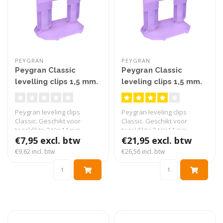
PEYGRAN
PEYGRAN
Peygran Classic
Peygran Classic
levelling clips 1,5 mm.
leveling clips 1,5 mm.
100 stuks
clips 300 stuks
Peygran leveling clips
Peygran leveling clips
Classic. Geschikt voor
Classic. Geschikt voor
tegeldikte 3 t/m14 mm.
tegeldikte 3 t/m14 mm.
Verpakt per..
€7,95 excl. btw
Verpakt per..
€21,95 excl. btw
€9,62 incl. btw
€26,56 incl. btw