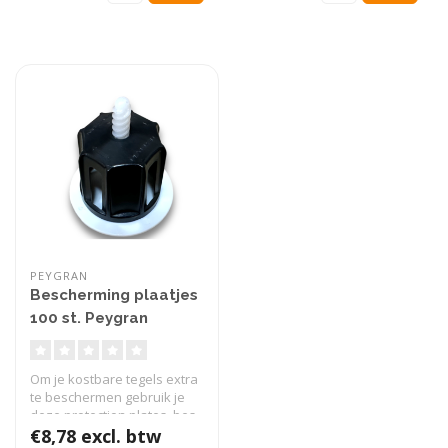
PEYGRAN
Bescherming plaatjes
100 st. Peygran
Om je kostbare tegels extra
te beschermen gebruik je
deze protection plates, bes..
€8,78 excl. btw