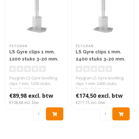
PEYGRAN
PEYGRAN
LS Gyre clips 1 mm.
LS Gyre clips 1 mm.
1200 stuks 3-20 mm.
2400 stuks 3-20 mm.
Peygran LS Gyre levelling
Peygran LS Gyre levelling
clips 1 mm. 1200 stuks.
clips 1 mm. 2400 stuks.
Tegels vlak in een
Tegels vlak in een
handomdraai..
€89,98 excl. btw
handomdraai..
€174,50 excl. btw
€108,88 incl. btw
€211,15 incl. btw