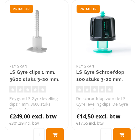
PRIMEUR
PRIMEUR
PEYGRAN
PEYGRAN
LS Gyre clips 1 mm.
LS Gyre Schroefdop
3600 stuks 3-20 mm.
100 stuks 3-20 mm.
Peygran LS Gyre levelling
De schroefdop voor de LS
clips 1 mm. 3600 stuks.
Gyre leveling clips. De Gyre
Tegels vlak in een
dop hoef je alleen
handomdraai..
€249,00 excl. btw
bovenop..
€14,50 excl. btw
€301,29 incl. btw
€17,55 incl. btw