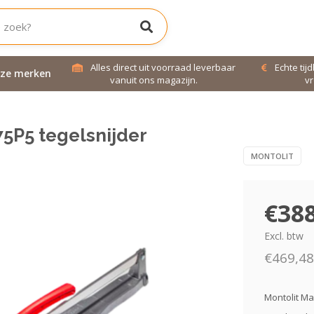
jd bereikbaar!
Alles direct uit voorraad leverbaar
Echte tij
ze merken
uren!
vanuit ons magazijn.
vr
75P5 tegelsnijder
MONTOLIT
€388
Excl. btw
€469,48 
Montolit M