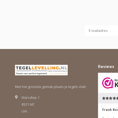
Reviews
Met het grootste gemak plaats je tegels vlak!
Marsdiep 1
8321 MC
Urk