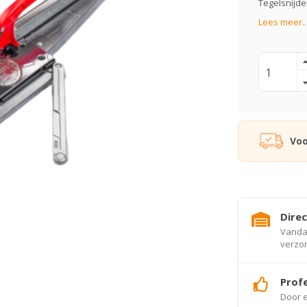
Tegelsnijde
Lees meer..
Voo
Direc
Vandaa
verzo
Profe
Door e