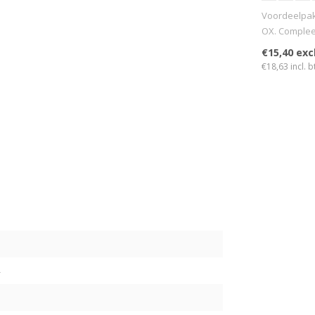
Voordeelpa
OX. Compleet
kleuren wax
€15,40 exc
€18,63 incl. b
4