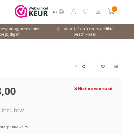
0
NL
dbesparing, breekt niet
Voor 1, 2 en 3 cm. tegeldikte
oegtijdig af.
beschikbaar.
,00
Niet op voorraad
incl. btw
asterpiuma 75P5