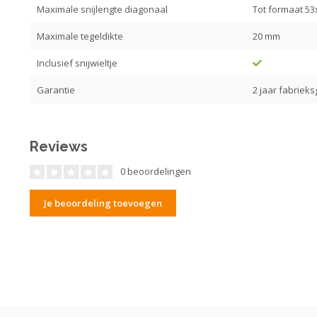
Maximale snijlengte diagonaal
Tot formaat 53
Maximale tegeldikte
20 mm
Inclusief snijwieltje
Garantie
2 jaar fabrieks
Reviews
0 beoordelingen
Je beoordeling toevoegen