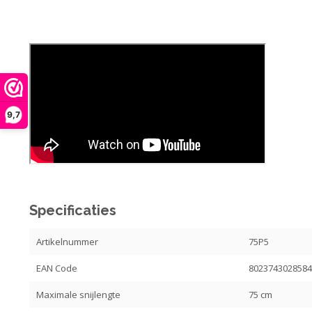
9,7
Specificaties
Artikelnummer
75P5
EAN Code
802374302858
Maximale snijlengte
75 cm