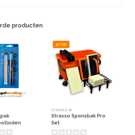
rde producten
ACTIE
STRAXXO ®
MON
lpak
Straxxo Sponsbak Pro
Bat
potloden
Set
Zui