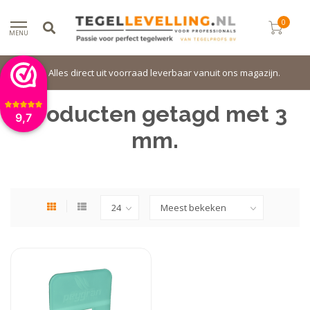
0
MENU
Alles direct uit voorraad leverbaar vanuit ons magazijn.
Producten getagd met 3
9,7
mm.