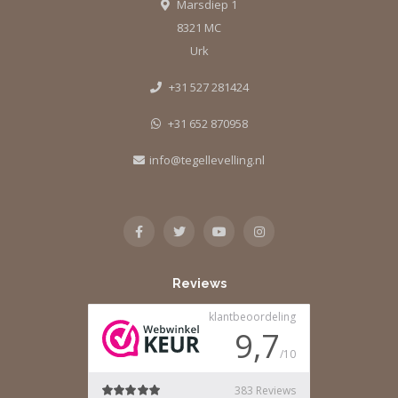
Marsdiep 1
8321 MC
Urk
+31 527 281424
+31 652 870958
info@tegellevelling.nl
Reviews