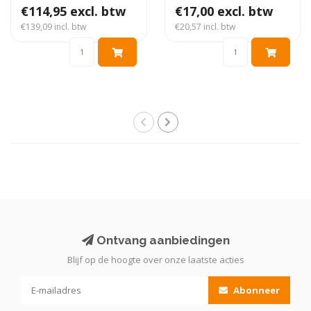
€114,95 excl. btw
smeer je..
€17,00 excl. btw
€139,09 incl. btw
€20,57 incl. btw
Ontvang aanbiedingen
Blijf op de hoogte over onze laatste acties
Abonneer