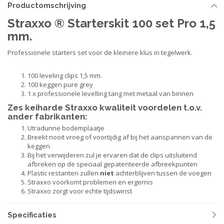
Productomschrijving
Straxxo ® Starterskit 100 set Pro 1,5
mm.
Professionele starters set voor de kleinere klus in tegelwerk.
100 leveling clips 1,5 mm.
100 keggen pure grey
1 x professionele levelling tang met metaal van binnen
Zes keiharde Straxxo kwaliteit voordelen t.o.v.
ander fabrikanten:
Utradunne bodemplaatje
Breekt nooit vroeg of voortijdig af bij het aanspannen van de
keggen
Bij het verwijderen zul je ervaren dat de clips uitsluitend
afbreken op de speciaal gepatenteerde afbreekpunten
Plastic restanten zullen
niet
achterblijven tussen de voegen
Straxxo voorkomt problemen en ergernis
Straxxo zorgt voor echte tijdswinst
Specificaties