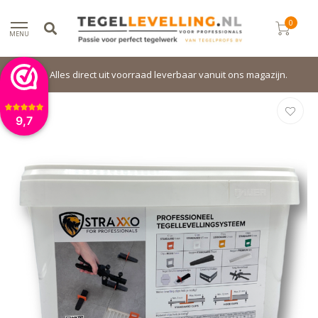
0
MENU
Alles direct uit voorraad leverbaar vanuit ons magazijn.
9,7