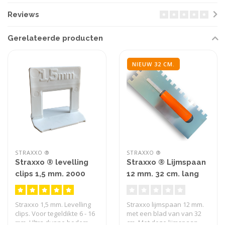
Reviews
Gerelateerde producten
NIEUW 32 CM.
STRAXXO ®
STRAXXO ®
Straxxo ® levelling
Straxxo ® Lijmspaan
clips 1,5 mm. 2000
12 mm. 32 cm. lang
stuks
Straxxo 1,5 mm. Levelling
Straxxo lijmspaan 12 mm.
clips. Voor tegeldikte 6 - 16
met een blad van van 32
mm. Ultra dunne bodem..
cm. Met deze lijmspaan