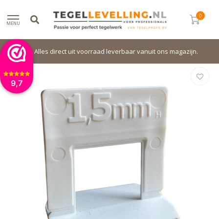
0
MENU
Alles direct uit voorraad leverbaar vanuit ons magazijn.
9,7