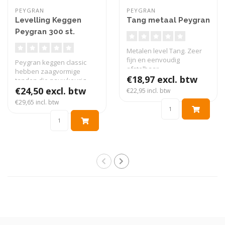
PEYGRAN
PEYGRAN
Levelling Keggen
Tang metaal Peygran
Peygran 300 st.
Metalen level Tang. Zeer
fijn en eenvoudig
Peygran keggen classic
afstelbaar.
hebben zaagvormige
€18,97 excl. btw
tanden die nauwkeurig
onder de clips w..
€24,50 excl. btw
€22,95 incl. btw
€29,65 incl. btw