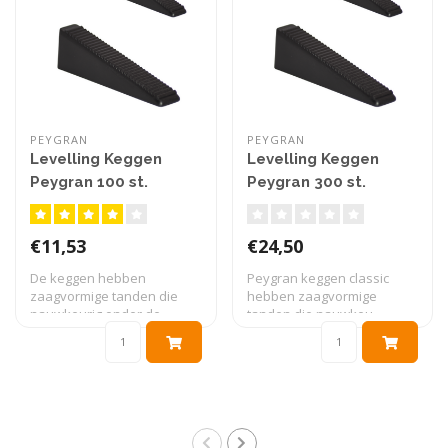
PEYGRAN
PEYGRAN
Levelling Keggen
Levelling Keggen
Peygran 100 st.
Peygran 300 st.
€11,53
€24,50
De keggen hebben
Peygran keggen classic
zaagvormige tanden die
hebben zaagvormige
nauwkeurig onder de ..
tanden die nauwkeu..