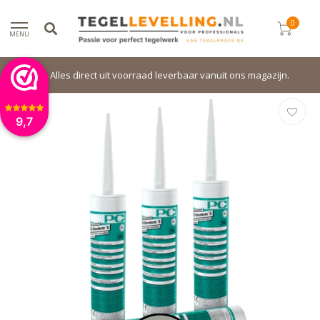
0
MENU
Alles direct uit voorraad leverbaar vanuit ons magazijn.
9,7