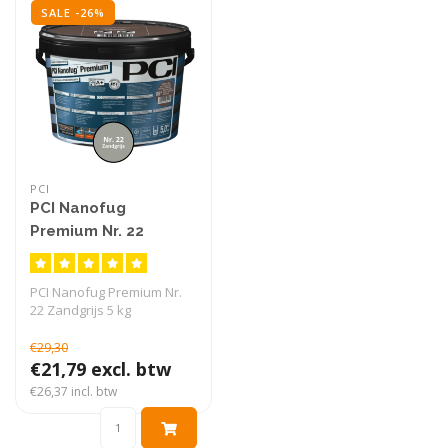
SALE -26%
PCI
PCI Nanofug
Premium Nr. 22
Zandgrijs 5 kg
PCI Nanofug Premium Nr.
22 Zandgrijs 5 kg
€29,30
€21,79 excl. btw
€26,37 incl. btw