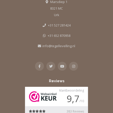
Marsdiep 1
8321 MC
Urk
+31 527 281424
+31 652 870958
info@tegellevelling.nl
Reviews