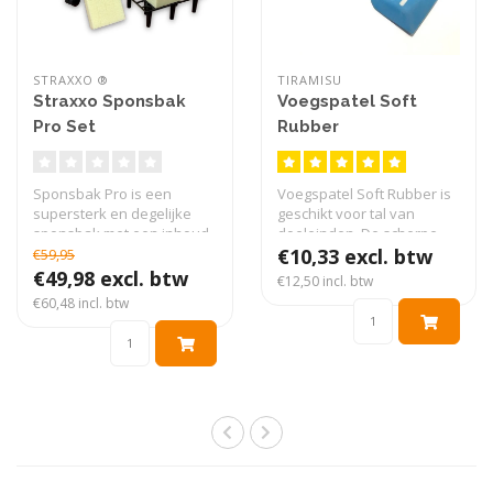
STRAXXO ®
TIRAMISU
Straxxo Sponsbak
Voegspatel Soft
Pro Set
Rubber
Sponsbak Pro is een
Voegspatel Soft Rubber is
supersterk en degelijke
geschikt voor tal van
sponsbak met een inhoud
doeleinden. De scherpe
van 20 a 25 ..
randen zo..
€10,33 excl. btw
€59,95
€49,98 excl. btw
€12,50 incl. btw
€60,48 incl. btw