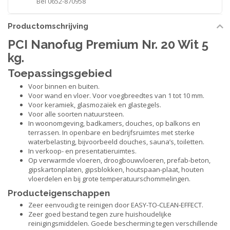
Bel 0652-870958
Productomschrijving
PCI Nanofug Premium Nr. 20 Wit 5
kg.
Toepassingsgebied
Voor binnen en buiten.
Voor wand en vloer. Voor voegbreedtes van 1 tot 10 mm.
Voor keramiek, glasmozaïek en glastegels.
Voor alle soorten natuursteen.
In woonomgeving, badkamers, douches, op balkons en
terrassen. In openbare en bedrijfsruimtes met sterke
waterbelasting, bijvoorbeeld douches, sauna’s, toiletten.
In verkoop- en presentatieruimtes.
Op verwarmde vloeren, droogbouwvloeren, prefab-beton,
gipskartonplaten, gipsblokken, houtspaan-plaat, houten
vloerdelen en bij grote temperatuurschommelingen.
Producteigenschappen
Zeer eenvoudig te reinigen door EASY-TO-CLEAN-EFFECT.
Zeer goed bestand tegen zure huishoudelijke
reinigingsmiddelen. Goede bescherming tegen verschillende