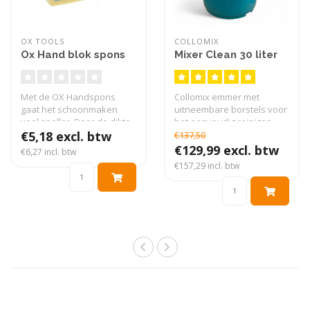
OX TOOLS
COLLOMIX
Ox Hand blok spons
Mixer Clean 30 liter
Met de OX Handspons
Collomix emmer met
gaat het schoonmaken
uitneembare borstels voor
veel sneller. Door de dikte
het eenvoudig reinigen
van de spon..
€5,18 excl. btw
van je mengg..
€137,50
€129,99 excl. btw
€6,27 incl. btw
€157,29 incl. btw