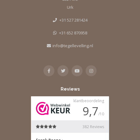
Urk
+31 527 281424
+31 652 870958
info@tegellevelling.nl
Reviews