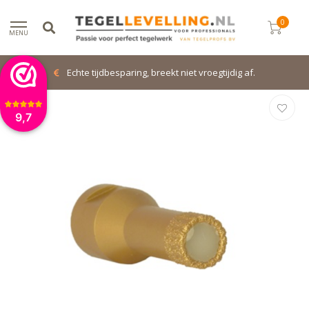
0
MENU
Echte tijdbesparing, breekt niet vroegtijdig af.
9,7