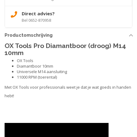
Direct advies?
Bel 0652-870958
Productomschrijving
OX Tools Pro Diamantboor (droog) M14
10mm
OX Tools
Diamantboor 10mm
Universele M14 aansluiting
11000 RPM (toerental)
Met OX Tools voor professionals weet je dat je wat goeds in handen
hebt!