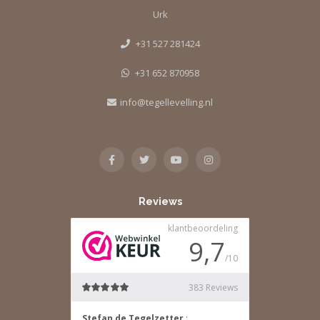
Urk
+31 527 281424
+31 652 870958
info@tegellevelling.nl
Reviews