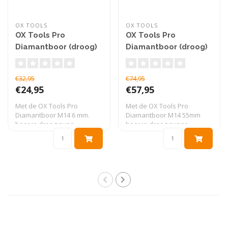
OX TOOLS
OX TOOLS
OX Tools Pro
OX Tools Pro
Diamantboor (droog)
Diamantboor (droog)
M14 6 mm.
M14 55mm
€32,95
€74,95
€24,95
€57,95
Met de OX Tools Pro
Met de OX Tools Pro
Diamantboor M14 6 mm.
Diamantboor M14 55mm
boor je droog supe..
boor je droog super..