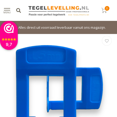
0
MENU
Alles direct uit voorraad leverbaar vanuit ons magazijn.
9,7