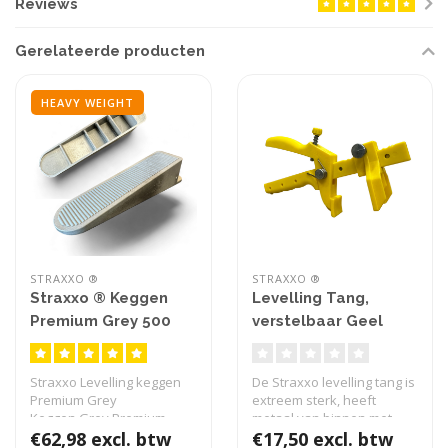
Reviews
Gerelateerde producten
HEAVY WEIGHT
STRAXXO ®
STRAXXO ®
Straxxo ® Keggen
Levelling Tang,
Premium Grey 500
verstelbaar Geel
stuks
Straxxo Levelling keggen
De Straxxo levelling tang is
Premium Grey
extreem sterk, heeft
Keggen Grey Premium
metaal van binnen met
voor tegeldikte 6 t/..
€62,98 excl. btw
kunststo..
€17,50 excl. btw