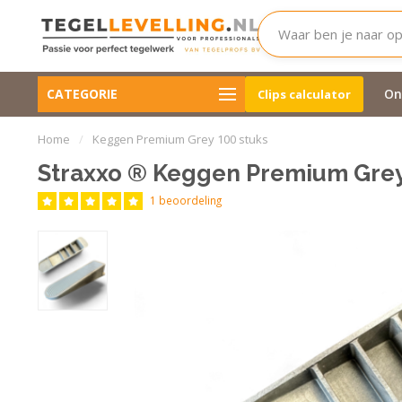
Voor 1, 2 en 3 cm. tegeldikte
Wij zijn nagenoeg alti
CATEGORIE
Clips Calculator
On
Clips calculator
beschikbaar.
Ook in de avond
Home
/
Keggen Premium Grey 100 stuks
Straxxo ® Keggen Premium Grey
1 beoordeling