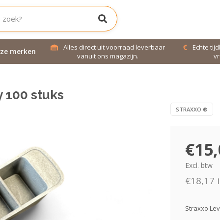
jd bereikbaar!
Alles direct uit voorraad leverbaar
Echte tij
ze merken
uren!
vanuit ons magazijn.
vr
 100 stuks
STRAXXO ®
€15,
Excl. btw
€18,17 i
Straxxo Le