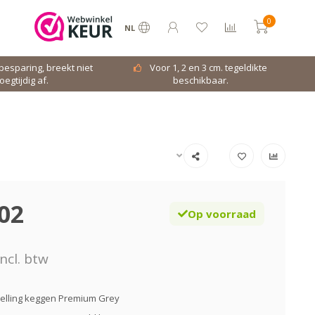
0
NL
dbesparing, breekt niet
Voor 1, 2 en 3 cm. tegeldikte
oegtijdig af.
beschikbaar.
02
Op voorraad
ncl. btw
velling keggen Premium Grey