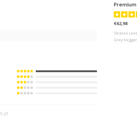
Premium 
€62,98
Straxxo Lev
2
Grey Keggen
21:27