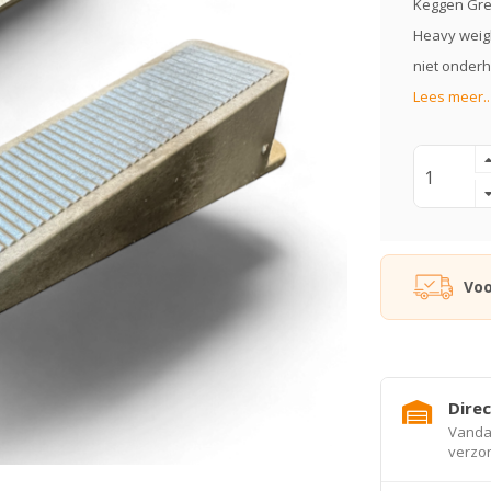
Keggen Grey
Heavy weigh
niet onderh
Lees meer..
Voo
Direc
Vandaa
verzo