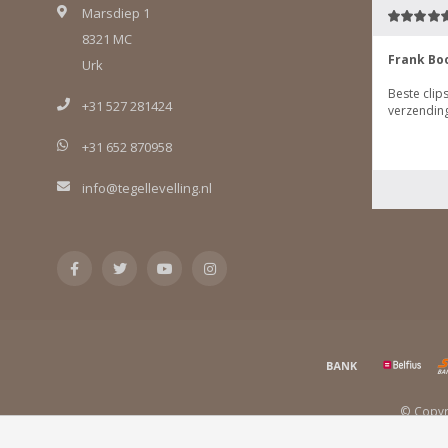
Marsdiep 1
8321 MC
Urk
+31 527 281424
+31 652 870958
info@tegellevelling.nl
© Copyri