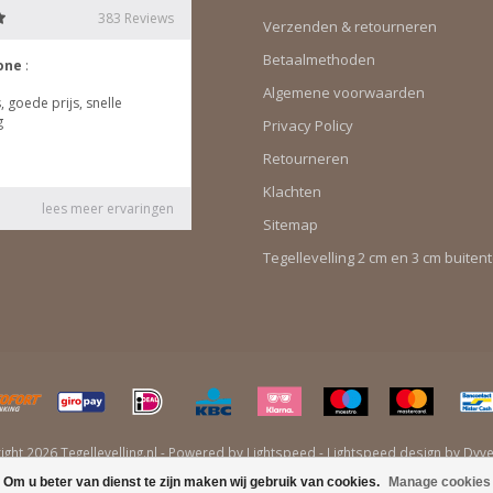
Verzenden & retourneren
Betaalmethoden
Algemene voorwaarden
Privacy Policy
Retourneren
Klachten
Sitemap
Tegellevelling 2 cm en 3 cm buiten
ght 2026 Tegellevelling.nl - Powered by
Lightspeed
-
Lightspeed design
by
Dyv
Om u beter van dienst te zijn maken wij gebruik van cookies.
Manage cookies