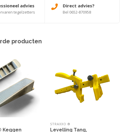
ssioneel advies
Direct advies?
rvaren tegelzetters
Bel 0652-870958
rde producten
STRAXXO ®
STRA
® Keggen
Levelling Tang,
Str