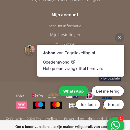
Mijn account
Account informatie
Mijn bestellingen
Mijn tickets
Mijn verlanglijst
Vergelijk
Alle producten
© Copyright 2026 Tegellevelling.nl - Powered by
Lightspeed
-
Lightspeed
design
by
Dyvelopment
Om u beter van dienst te zijn maken wij gebruik van cookies.