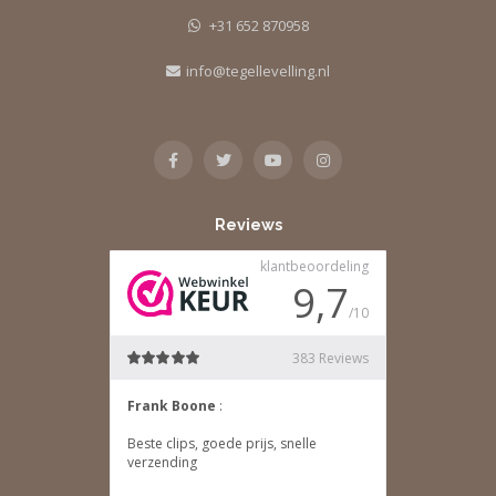
+31 652 870958
info@tegellevelling.nl
Reviews