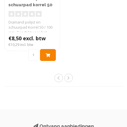
schuurpad korrel 50
Diamand polijst en
schuurpad Korrel 50 / 100
mm. Geschikt voor het
schuren en po..
€8,50 excl. btw
€10,29 incl. btw
Ontvang aanbiedingen