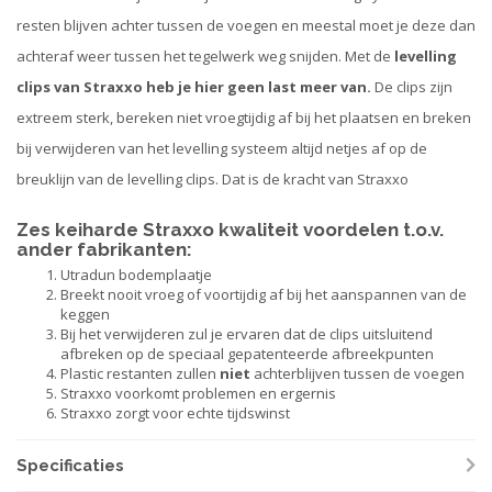
resten blijven achter tussen de voegen en meestal moet je deze dan
achteraf weer tussen het tegelwerk weg snijden. Met de
levelling
clips van Straxxo heb je hier geen last meer van.
De clips zijn
extreem sterk, bereken niet vroegtijdig af bij het plaatsen en breken
bij verwijderen van het levelling systeem altijd netjes af op de
breuklijn van de levelling clips. Dat is de kracht van Straxxo
Zes keiharde Straxxo kwaliteit voordelen t.o.v.
ander fabrikanten:
Utradun bodemplaatje
Breekt nooit vroeg of voortijdig af bij het aanspannen van de
keggen
Bij het verwijderen zul je ervaren dat de clips uitsluitend
afbreken op de speciaal gepatenteerde afbreekpunten
Plastic restanten zullen
niet
achterblijven tussen de voegen
Straxxo voorkomt problemen en ergernis
Straxxo zorgt voor echte tijdswinst
Specificaties