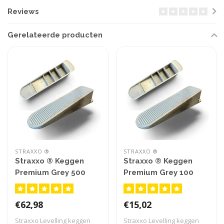
Reviews
Gerelateerde producten
STRAXXO ®
STRAXXO ®
Straxxo ® Keggen
Straxxo ® Keggen
Premium Grey 500
Premium Grey 100
stuks
stuks
€62,98
€15,02
Straxxo Levelling keggen
Straxxo Levelling keggen