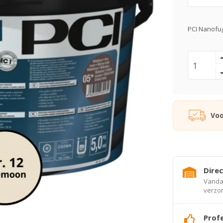
PCI Nanofu
Voo
Direc
Vandaa
verzo
Profe