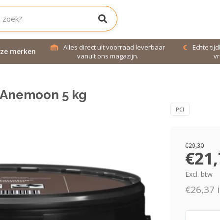
jd bereikbaar!
Alles direct uit voorraad leverbaar
Echte tij
ze merken
uren!
vanuit ons magazijn.
vr
2 Anemoon 5 kg
PCI
€29,30
€21,
Excl. btw
€26,37 i