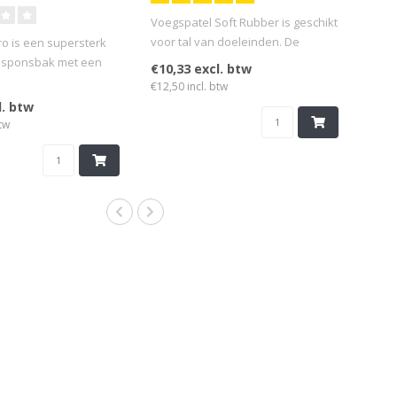
Voegspatel Soft Rubber is geschikt
voor tal van doeleinden. De
o is een supersterk
scherpe randen zo..
e sponsbak met een
€10,33 excl. btw
 a 25 ..
€12,50 incl. btw
l. btw
tw