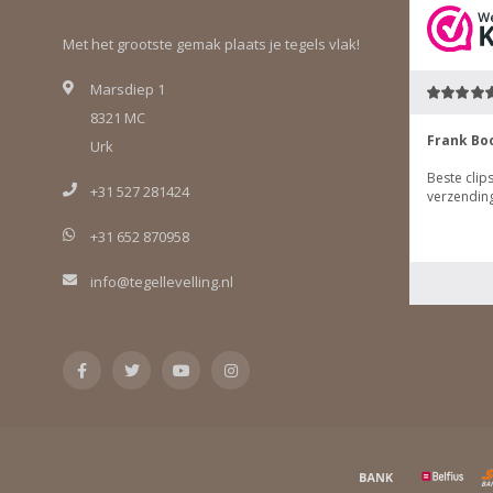
Met het grootste gemak plaats je tegels vlak!
Marsdiep 1
8321 MC
Urk
+31 527 281424
+31 652 870958
info@tegellevelling.nl