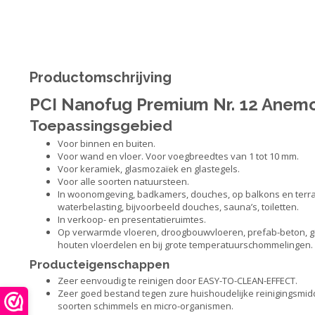
Productomschrijving
PCI Nanofug Premium Nr. 12 Anemo
Toepassingsgebied
Voor binnen en buiten.
Voor wand en vloer. Voor voegbreedtes van 1 tot 10 mm.
Voor keramiek, glasmozaïek en glastegels.
Voor alle soorten natuursteen.
In woonomgeving, badkamers, douches, op balkons en terra
waterbelasting, bijvoorbeeld douches, sauna’s, toiletten.
In verkoop- en presentatieruimtes.
Op verwarmde vloeren, droogbouwvloeren, prefab-beton, gi
houten vloerdelen en bij grote temperatuurschommelingen.
Producteigenschappen
Zeer eenvoudig te reinigen door EASY-TO-CLEAN-EFFECT.
Zeer goed bestand tegen zure huishoudelijke reinigingsmi
soorten schimmels en micro-organismen.