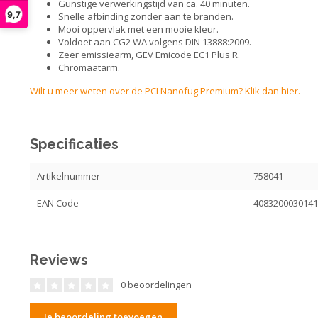
Gunstige verwerkingstijd van ca. 40 minuten.
9,7
Snelle afbinding zonder aan te branden.
Mooi oppervlak met een mooie kleur.
Voldoet aan CG2 WA volgens DIN 13888:2009.
Zeer emissiearm, GEV Emicode EC1 Plus R.
Chromaatarm.
Wilt u meer weten over de PCI Nanofug Premium? Klik dan hier.
Specificaties
Artikelnummer
758041
EAN Code
408320003014
Reviews
0 beoordelingen
Je beoordeling toevoegen