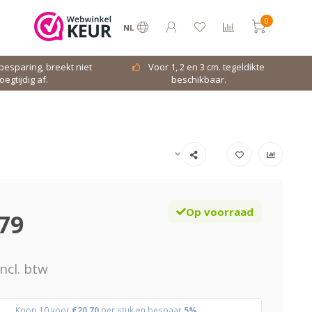
0
NL
dbesparing, breekt niet
Voor 1, 2 en 3 cm. tegeldikte
oegtijdig af.
beschikbaar.
Op voorraad
79
ncl. btw
Koop 10 voor
€20,70
per stuk en bespaar
5%