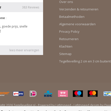
Over ons
Verzenden & retourneren
Betaalmethoden
Algemene voorwaarden
Privacy Policy
Retourneren
Klachten
Sitemap
Tegellevelling 2 cm en 3 cm buiten
ght 2026 Tegellevelling.nl - Powered by
Lightspeed
-
Lightspeed design
by
Dyv