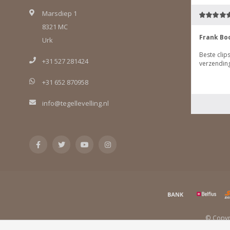
Marsdiep 1
8321 MC
Urk
+31 527 281424
+31 652 870958
info@tegellevelling.nl
© Copyri