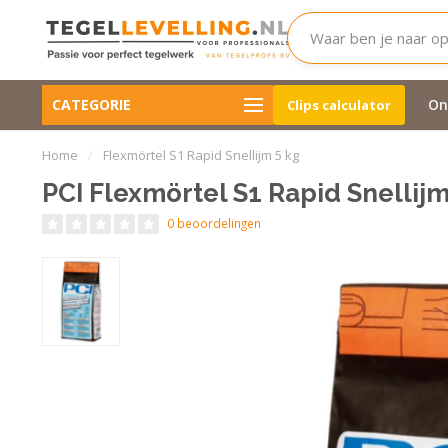
Voor 1, 2 en 3 cm. tegeldikte
Wij zijn nagenoeg alti
CATEGORIE
Clips Calculator
On
Clips calculator
beschikbaar.
Ook in de avond
Home
/
Flexmörtel S1 Rapid Snellijm 5 kg
PCI Flexmörtel S1 Rapid Snellijm
0 beoordelingen