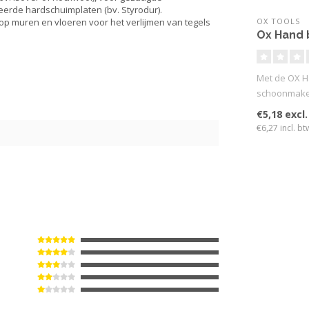
eerde hardschuimplaten (bv. Styrodur).
OX TOOLS
op muren en vloeren voor het verlijmen van tegels
Ox Hand 
Met de OX H
schoonmaken
de dikte van
€5,18 excl
€6,27 incl. bt
5