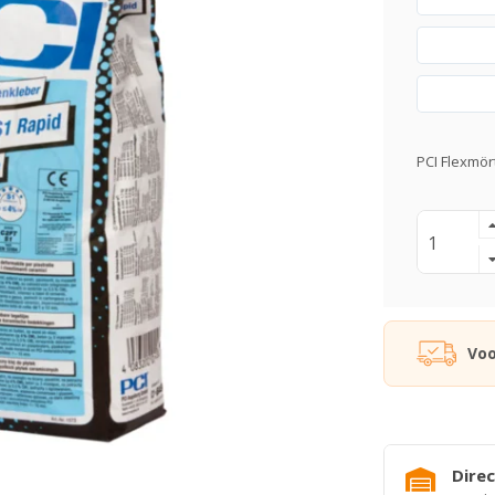
PCI Flexmör
Voo
Direc