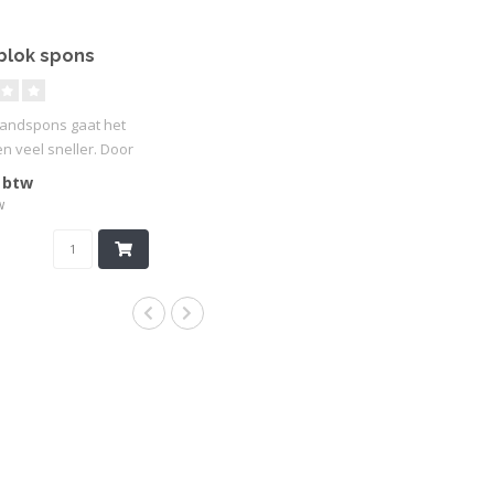
blok spons
andspons gaat het
 veel sneller. Door
 de spon..
. btw
w