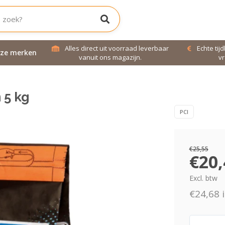
jd bereikbaar!
Alles direct uit voorraad leverbaar
Echte tij
ze merken
uren!
vanuit ons magazijn.
vr
 5 kg
PCI
€25,55
€20,
Excl. btw
€24,68 i