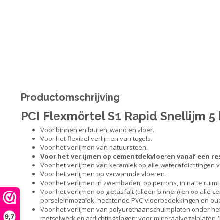
Productomschrijving
PCI Flexmörtel S1 Rapid Snellijm 5 
Voor binnen en buiten, wand en vloer.
Voor het flexibel verlijmen van tegels.
Voor het verlijmen van natuursteen.
Voor het verlijmen op cementdekvloeren vanaf een re
Voor het verlijmen van keramiek op alle waterafdichtingen v
Voor het verlijmen op verwarmde vloeren.
Voor het verlijmen in zwembaden, op perrons, in natte ruim
Voor het verlijmen op gietasfalt (alleen binnen) en op alle
porseleinmozaïek, hechtende PVC-vloerbedekkingen en ou
Voor het verlijmen van polyurethaanschuimplaten onder het
9,7
metselwerk en afdichtingslagen; voor mineraalvezelplaten (