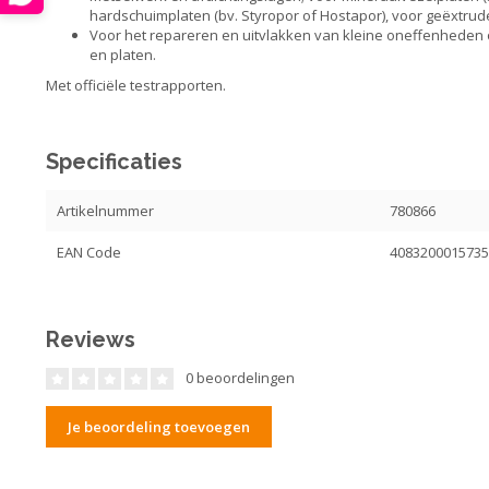
hardschuimplaten (bv. Styropor of Hostapor), voor geëxtrud
Voor het repareren en uitvlakken van kleine oneffenheden 
en platen.
Met officiële testrapporten.
Specificaties
Artikelnummer
780866
EAN Code
408320001573
Reviews
0 beoordelingen
Je beoordeling toevoegen