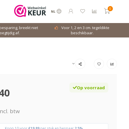
0
NL
dbesparing, breekt niet
Voor 1, 2 en 3 cm. tegeldikte
oegtijdig af.
beschikbaar.
Op voorraad
40
ncl. btw
Koop 10 voor
€19,89
per stuk en bespaar
2,5%