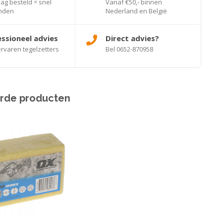
g besteld = snel
Vanaf €50,- binnen
nden
Nederland en België
ssioneel advies
Direct advies?
rvaren tegelzetters
Bel 0652-870958
rde producten