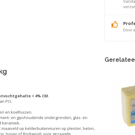
Vandaa
verzo
Profe
Door e
Gerelatee
kg
stvochtgehalte < 4% CM.
an PCI.
ten en koelhuizen.
 cement- en gipshoudende ondergronden, glas- en
d keramiek.
 maaiveld op kelderbuitenmuren op pleister, beton,
bv. Isover of Rockwool), voor gezaagde