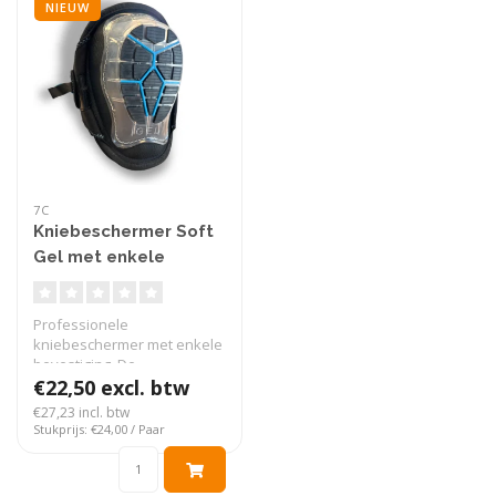
NIEUW
7C
Kniebeschermer Soft
Gel met enkele
bevestiging Ultra
comfort
Professionele
kniebeschermer met enkele
bevestiging. De
kniebeschermer zijn uitg..
€22,50 excl. btw
€27,23 incl. btw
Stukprijs: €24,00 / Paar