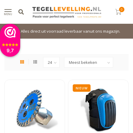
0
MENU
Alles direct uit voorraad leverbaar vanuit ons magazijn.
9,7
NIEUW