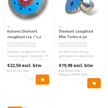
7C
7C
Katana Diamant
Diamant zaagblad
zaagblad 115 / 1,2
Mini Turbo ø 50
mm. dun
Diamant zaagblad voor de
De Mini Turbo kun je
haakse slijper. Diameter 115
gebruiken om lijmresten
mm. Zaagblad van slechts 1..
onder te tegels te
€22,50 excl. btw
verwijderen zoda..
€19,98 excl. btw
€27,23 incl. btw
€24,18 incl. btw
Stukprijs: €19,98 / Stuk