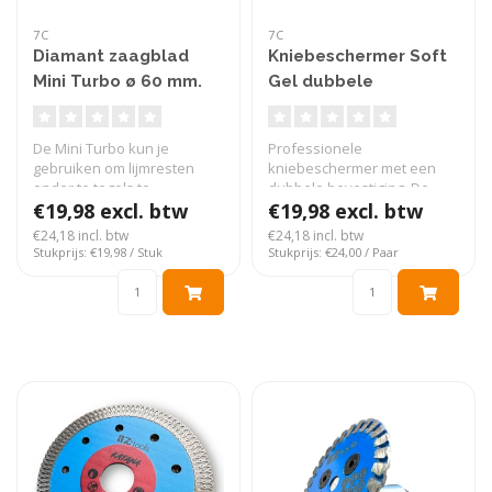
7C
7C
Diamant zaagblad
Kniebeschermer Soft
Mini Turbo ø 60 mm.
Gel dubbele
bevestiging Ultra
comfort
De Mini Turbo kun je
Professionele
gebruiken om lijmresten
kniebeschermer met een
onder te tegels te
dubbele bevestiging. De
verwijderen zoda..
€19,98 excl. btw
kniebeschermer zijn..
€19,98 excl. btw
€24,18 incl. btw
€24,18 incl. btw
Stukprijs: €19,98 / Stuk
Stukprijs: €24,00 / Paar